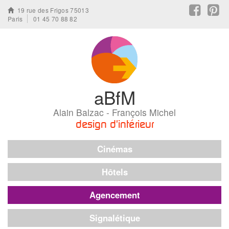
19 rue des Frigos 75013
Paris
01 45 70 88 82
Skip
to
content
aBfM
Alain Balzac - François Michel
design d'intérieur
Cinémas
Hôtels
Agencement
Signalétique