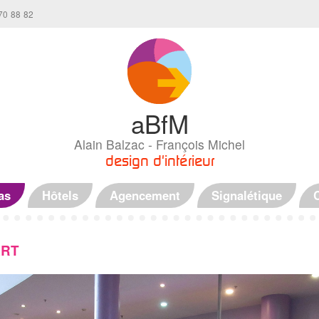
70 88 82
aBfM
Alain Balzac - François Michel
design d'intérieur
as
Hôtels
Agencement
Signalétique
ART